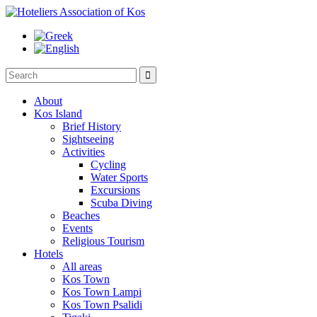

About
Kos Island
Brief History
Sightseeing
Activities
Cycling
Water Sports
Excursions
Scuba Diving
Beaches
Events
Religious Tourism
Hotels
All areas
Kos Town
Kos Town Lampi
Kos Town Psalidi