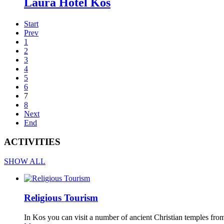
Laura Hotel Kos
Start
Prev
1
2
3
4
5
6
7
8
Next
End
ACTIVITIES
SHOW ALL
Religious Tourism
In Kos you can visit a number of ancient Christian temples from