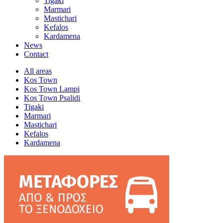
Tigaki
Marmari
Mastichari
Kefalos
Kardamena
News
Contact
All areas
Kos Town
Kos Town Lampi
Kos Town Psalidi
Tigaki
Marmari
Mastichari
Kefalos
Kardamena