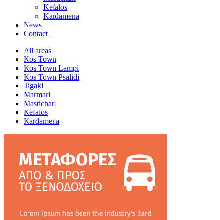
Kefalos
Kardamena
News
Contact
All areas
Kos Town
Kos Town Lampi
Kos Town Psalidi
Tigaki
Marmari
Mastichari
Kefalos
Kardamena