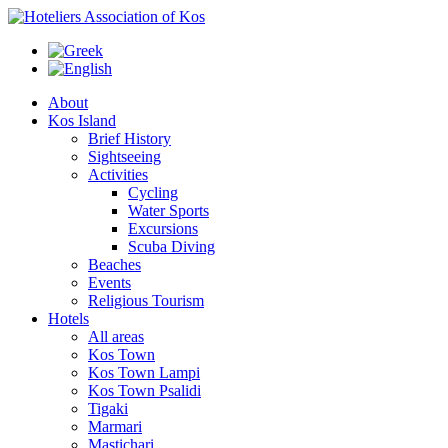
About
Kos Island
Brief History
Sightseeing
Activities
Cycling
Water Sports
Excursions
Scuba Diving
Beaches
Events
Religious Tourism
Hotels
All areas
Kos Town
Kos Town Lampi
Kos Town Psalidi
Tigaki
Marmari
Mastichari