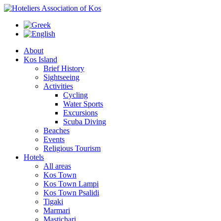
About
Kos Island
Brief History
Sightseeing
Activities
Cycling
Water Sports
Excursions
Scuba Diving
Beaches
Events
Religious Tourism
Hotels
All areas
Kos Town
Kos Town Lampi
Kos Town Psalidi
Tigaki
Marmari
Mastichari