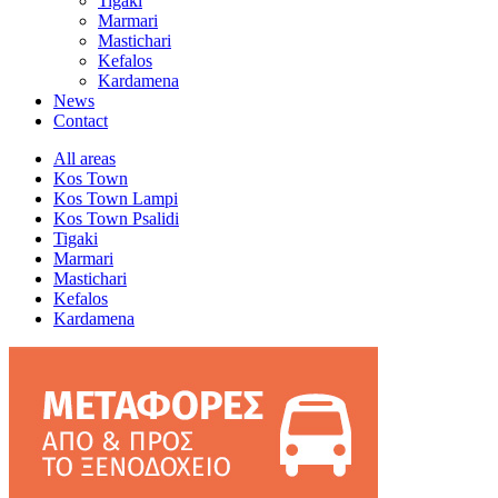
Tigaki
Marmari
Mastichari
Kefalos
Kardamena
News
Contact
All areas
Kos Town
Kos Town Lampi
Kos Town Psalidi
Tigaki
Marmari
Mastichari
Kefalos
Kardamena