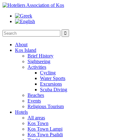

About
Kos Island
Brief History
Sightseeing
Activities
Cycling
Water Sports
Excursions
Scuba Diving
Beaches
Events
Religious Tourism
Hotels
All areas
Kos Town
Kos Town Lampi
Kos Town Psalidi