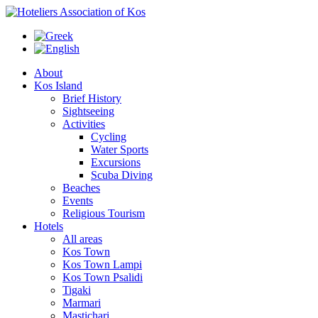
About
Kos Island
Brief History
Sightseeing
Activities
Cycling
Water Sports
Excursions
Scuba Diving
Beaches
Events
Religious Tourism
Hotels
All areas
Kos Town
Kos Town Lampi
Kos Town Psalidi
Tigaki
Marmari
Mastichari