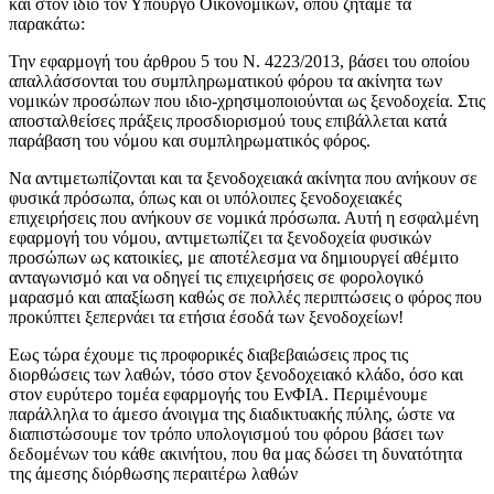
και στον ίδιο τον Υπουργό Οικονομικών, όπου ζητάμε τα
παρακάτω:
Την εφαρμογή του άρθρου 5 του Ν. 4223/2013, βάσει του οποίου
απαλλάσσονται του συμπληρωματικού φόρου τα ακίνητα των
νομικών προσώπων που ιδιο-χρησιμοποιούνται ως ξενοδοχεία. Στις
αποσταλθείσες πράξεις προσδιορισμού τους επιβάλλεται κατά
παράβαση του νόμου και συμπληρωματικός φόρος.
Να αντιμετωπίζονται και τα ξενοδοχειακά ακίνητα που ανήκουν σε
φυσικά πρόσωπα, όπως και οι υπόλοιπες ξενοδοχειακές
επιχειρήσεις που ανήκουν σε νομικά πρόσωπα. Αυτή η εσφαλμένη
εφαρμογή του νόμου, αντιμετωπίζει τα ξενοδοχεία φυσικών
προσώπων ως κατοικίες, με αποτέλεσμα να δημιουργεί αθέμιτο
ανταγωνισμό και να οδηγεί τις επιχειρήσεις σε φορολογικό
μαρασμό και απαξίωση καθώς σε πολλές περιπτώσεις ο φόρος που
προκύπτει ξεπερνάει τα ετήσια έσοδά των ξενοδοχείων!
Εως τώρα έχουμε τις προφορικές διαβεβαιώσεις προς τις
διορθώσεις των λαθών, τόσο στον ξενοδοχειακό κλάδο, όσο και
στον ευρύτερο τομέα εφαρμογής του ΕνΦΙΑ. Περιμένουμε
παράλληλα το άμεσο άνοιγμα της διαδικτυακής πύλης, ώστε να
διαπιστώσουμε τον τρόπο υπολογισμού του φόρου βάσει των
δεδομένων του κάθε ακινήτου, που θα μας δώσει τη δυνατότητα
της άμεσης διόρθωσης περαιτέρω λαθών