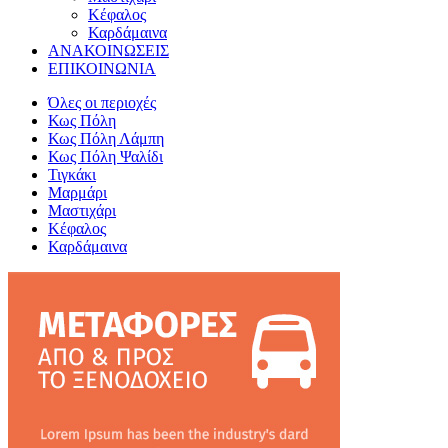
Κέφαλος
Καρδάμαινα
ΑΝΑΚΟΙΝΩΣΕΙΣ
ΕΠΙΚΟΙΝΩΝΙΑ
Όλες οι περιοχές
Κως Πόλη
Κως Πόλη Λάμπη
Κως Πόλη Ψαλίδι
Τιγκάκι
Μαρμάρι
Μαστιχάρι
Κέφαλος
Καρδάμαινα