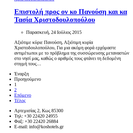
Επιστολή προς ον κο Πανούση και κα
Τασία Χριστοδουλοπούλου
Παρασκευή, 24 Ιούλιος 2015
Αξιότιμε κύριε Πανούση, Αξιότιμη κυρία
Χριστοδουλοπούλου, Για μια ακόμη φορά ερχόμαστε
αντιμέτωποι με το πρόβλημα της συσσώρευσης μεταναστών
στο νησί μας, καθώς ο αριθμός τους φτάνει τη δεδομένη
στιγμή τους…
Έναρξη
Προηγούμενο
1
2
Επόμενο
Τέλος
Αρτεμισίας 2, Κως 85300
Τηλ: +30 22420 24955
Φαξ: +30 22420 26884
Ε-mail:
info@koshotels.gr