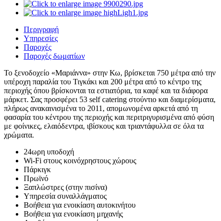
Περιγραφή
Υπηρεσίες
Παροχές
Παροχές δωματίων
Το ξενοδοχείο «Μαριάννα» στην Κω, βρίσκεται 750 μέτρα από την
υπέροχη παραλία του Τιγκάκι και 200 μέτρα από το κέντρο της
περιοχής όπου βρίσκονται τα εστιατόρια, τα καφέ και τα διάφορα
μάρκετ. Σας προσφέρει 53 self catering στούντιο και διαμερίσματα,
πλήρως ανακαινισμένα το 2011, απομωνομένα αρκετά από τη
φασαρία του κέντρου της περιοχής και περιτριγυρισμένα από φύση
με φοίνικες, ελαιόδεντρα, ιβίσκους και τριαντάφυλλα σε όλα τα
χρώματα.
24ωρη υποδοχή
Wi-Fi στους κοινόχρηστους χώρους
Πάρκιγκ
Πρωϊνό
Ξαπλώστρες (στην πισίνα)
Υπηρεσία συναλλάγματος
Βοήθεια για ενοικίαση αυτοκινήτου
Βοήθεια για ενοικίαση μηχανής