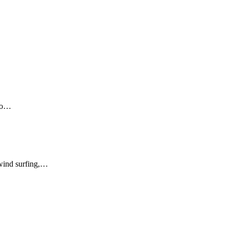
έσο…
wind surfing,…