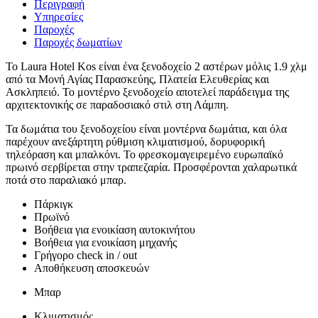
Περιγραφή
Υπηρεσίες
Παροχές
Παροχές δωματίων
Το Laura Hotel Kos είναι ένα ξενοδοχείο 2 αστέρων μόλις 1.9 χλμ
από τα Μονή Αγίας Παρασκεύης, Πλατεία Ελευθερίας και
Ασκληπειό. Το μοντέρνο ξενοδοχείο αποτελεί παράδειγμα της
αρχιτεκτονικής σε παραδοσιακό στιλ στη Λάμπη.
Τα δωμάτια του ξενοδοχείου είναι μοντέρνα δωμάτια, και όλα
παρέχουν ανεξάρτητη ρύθμιση κλιματισμού, δορυφορική
τηλεόραση και μπαλκόνι. Το φρεσκομαγειρεμένο ευρωπαϊκό
πρωινό σερβίρεται στην τραπεζαρία. Προσφέρονται χαλαρωτικά
ποτά στο παραλιακό μπαρ.
Πάρκιγκ
Πρωϊνό
Βοήθεια για ενοικίαση αυτοκινήτου
Βοήθεια για ενοικίαση μηχανής
Γρήγορο check in / out
Αποθήκευση αποσκευών
Μπαρ
Κλιματισμός