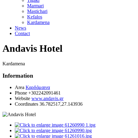
Tigaki
Marmari
Mastichari
Kefalos
Kardamena
News
Contact
Andavis Hotel
Kardamena
Information
Area
Καρδάμαινα
Phone
+302242091461
Website
www.andavis.gr
Coordinates
36.782517,27.143936