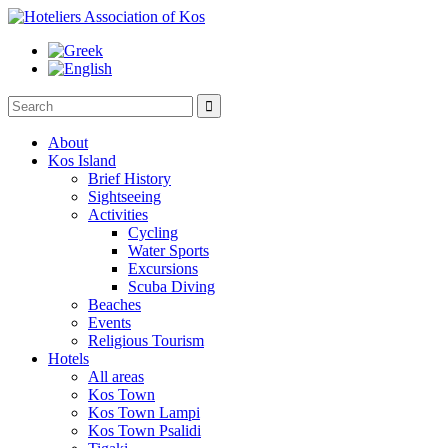

About
Kos Island
Brief History
Sightseeing
Activities
Cycling
Water Sports
Excursions
Scuba Diving
Beaches
Events
Religious Tourism
Hotels
All areas
Kos Town
Kos Town Lampi
Kos Town Psalidi