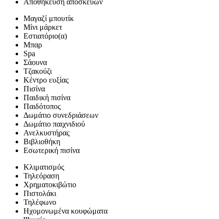
Αποθήκευση αποσκευών
Μαγαζί μπουτίκ
Μίνι μάρκετ
Εστιατόριο(α)
Μπαρ
Spa
Σάουνα
Τζακούζι
Κέντρο ευξίας
Πισίνα
Παιδική πισίνα
Παιδότοπος
Δωμάτιο συνεδριάσεων
Δωμάτιο παιχνιδιού
Ανελκυστήρας
Βιβλιοθήκη
Εσωτερική πισίνα
Κλιματισμός
Τηλεόραση
Χρηματοκιβώτιο
Πιστολάκι
Τηλέφωνο
Ηχομονωμένα κουφώματα