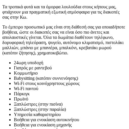
Τα τροπικά φυτά και τα όμορφα λουλούδια στους κήπους μας,
φτιάχνουν μια πραγματική εξωτική ατμόσφαιρα για τις διακοπές
σας στην Κω.
Το έμπειρο προσωπικό μας είναι στη διάθεσή σας για οποιαδήποτε
βοήθεια, ώστε οι διακοπές σας να είναι όσο πιο άνετες και
απολαυστικές γίνεται. Όλα τα δωμάτια διαθέτουν τηλέφωνο,
δορυφορική τηλεόραση, ψυγείο, αυτόνομο κλιματισμό, πιστολάκι
μαλλιών, μπάνιο με μπανιέρα, μπαλκόνι, κρεβατάκι μωρού
(κατόπιν ζήτησης), χρηματοκιβώτιο.
24ωρη υποδοχή
Γιατρός με ραντεβού
Κομμωτήριο
Babysitting (κατόπιν συννενόησης)
Wi-Fi στους κοινόχρηστους χώρους
Wi-Fi παντού
Πάρκιγκ
Πρωϊνό
Ξαπλώστρες (στην πισίνα)
Ξαπλώστρες (στην παραλία)
Υπηρεσία καθαριστηρίου
Βοήθεια για ενοικίαση αυτοκινήτου
Βοήθεια για ενοικίαση μηχανής